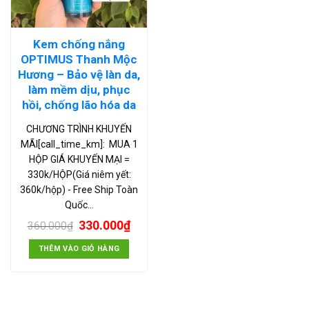
Kem chống nắng
OPTIMUS Thanh Mộc
Hương – Bảo vệ làn da,
làm mềm dịu, phục
hồi, chống lão hóa da
CHƯƠNG TRÌNH KHUYẾN
MÃI[call_time_km]: MUA 1
HỘP GIÁ KHUYẾN MẠI =
330k/HỘP(Giá niêm yết:
360k/hộp) - Free Ship Toàn
Quốc…
330.000
₫
360.000
₫
THÊM VÀO GIỎ HÀNG