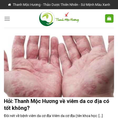
Skip
Thanh Mộc Hương - Thảo Dược Thiên Nhiên - Sứ Mệnh Màu Xanh
to
content
Hỏi: Thanh Mộc Hương về viêm da cơ địa có
tốt không?
Đôi nét về bệnh viêm da cơ địa Viêm da cơ địa (tên khoa học: [...]