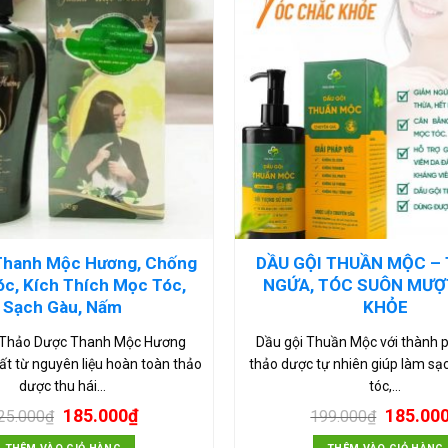
Thanh Mộc Hương, Chống
DẦU GỘI THUẦN MỘC – 
c, Kích Thích Mọc Tóc,
NGỨA, TÓC SUÔN MƯỢ
Sạch Gàu, Nấm
KHỎE
i Thảo Dược Thanh Mộc Hương
Dầu gội Thuần Mộc với thành 
ất từ nguyên liệu hoàn toàn thảo
thảo dược tự nhiên giúp làm sạ
dược thu hái…
tóc,…
185.000
₫
185.00
25.000
₫
199.000
₫