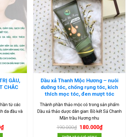
TRỊ GÀU,
Dầu xả Thanh Mộc Hương – nuôi
T CHẮC
dưỡng tóc, chống rụng tóc, kích
thích mọc tóc, đen mượt tóc
phần từ các
Thành phần thảo mộc có trong sản phẩm
ch da đầu và
Dầu xả thảo dược dân gian: Bồ kết Sả Chanh
Mần trầu Hương nhu
0
₫
180.000
₫
190.000
₫