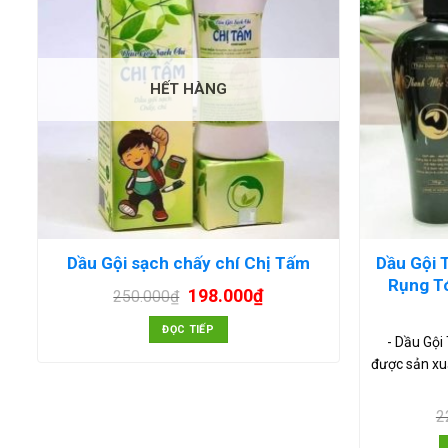
HẾT HÀNG
Dầu Gội 
Dầu Gội sạch chấy chí Chị Tấm
Rụng Tó
198.000
₫
250.000
₫
ĐỌC TIẾP
- Dầu Gộ
được sản xu
2