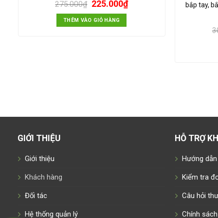
225.000
₫
275.000
₫
bắp tay, b
THÊM VÀO GIỎ HÀNG
3
GIỚI THIỆU
HỖ TRỢ K
Giới thiệu
Hướng dẫn
Khách hàng
Kiểm tra đ
Đối tác
Câu hỏi th
Hệ thống quản lý
Chính sách