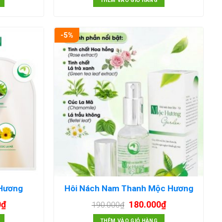
THÊM VÀO GIỎ HÀNG
-5%
 Hương
Hôi Nách Nam Thanh Mộc Hương
0
₫
180.000
₫
190.000
₫
THÊM VÀO GIỎ HÀNG