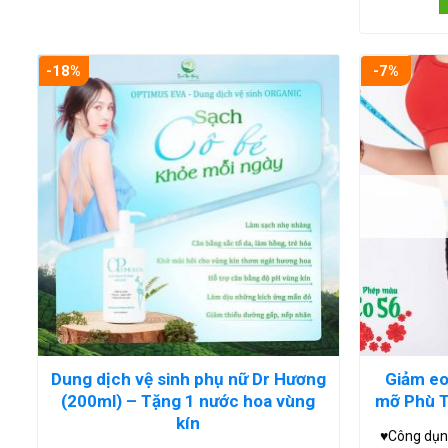
-18%
-7%
Dung dịch vệ sinh phụ nữ Dr Hương
Giảm eo
(200ml) – Tặng 1 nước hoa vùng
mỡ Phù T
kín
♥Công dụng