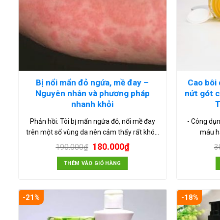
Bị nổi mẩn đỏ ngứa, mề đay –
Cao bôi 
Nguyên nhân và phương pháp
nứt gót c
nhanh khỏi
T
Phản hồi: Tôi bị mẩn ngứa đỏ, nổi mề đay
- Công dụng
trên một số vùng da nên cảm thấy rất khó…
máu hậ
180.000
₫
190.000
₫
3
THÊM VÀO GIỎ HÀNG
-21%
-18%