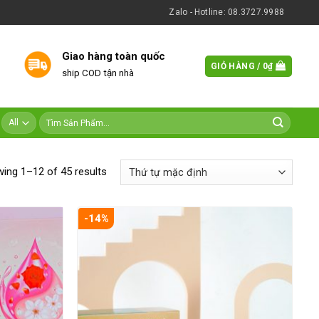
Zalo - Hotline: 08.3727.9988
Giao hàng toàn quốc
GIỎ HÀNG /
0
₫
ship COD tận nhà
ing 1–12 of 45 results
-14%