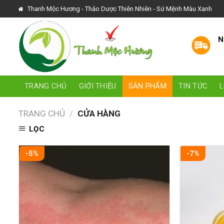
Skip
Thanh Mộc Hương - Thảo Dược Thiên Nhiên - Sứ Mệnh Màu Xanh
to
content
N
TRANG CHỦ
GIỚI THIỆU
SẢN PHẨM
TIN TỨC
L
TRANG CHỦ
/
CỬA HÀNG
LỌC
-5%
-7%