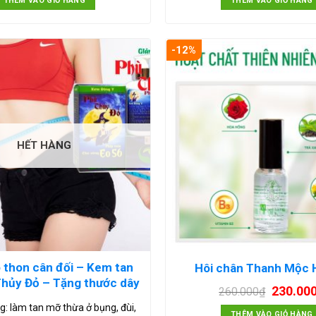
THÊM VÀO GIỎ HÀNG
THÊM VÀO GIỎ HÀNG
-12%
HẾT HÀNG
 thon cân đối – Kem tan
Hôi chân Thanh Mộc
hủy Đỏ – Tặng thước dây
230.00
260.000
₫
: làm tan mỡ thừa ở bụng, đùi,
THÊM VÀO GIỎ HÀNG