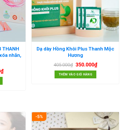
8 THANH
Dạ dày Hồng Khôi Plus Thanh Mộc
xóa nhăn,
Hương
350.000
₫
405.000
₫
0
₫
THÊM VÀO GIỎ HÀNG
-5%