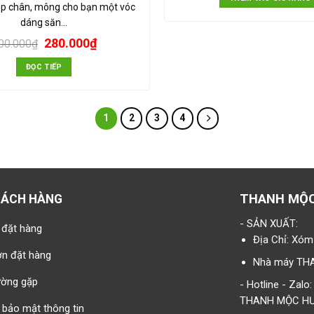
ắp chân, mông cho bạn một vóc
dáng săn…
280.000
₫
00.000
₫
ĐỌC TIẾP
1
2
3
4
THANH MỘ
HÁCH HÀNG
- SẢN XUẤT:
 đặt hàng
Địa Chỉ: Xóm
ơn đặt hàng
Nhà máy T
ường gặp
- Hotline - Zal
THANH MỘC H
 bảo mật thông tin