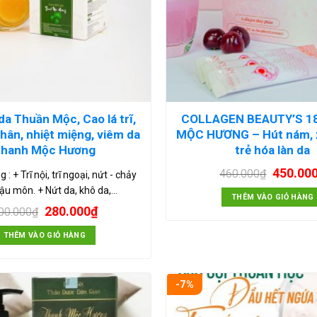
da Thuần Mộc, Cao lá trĩ,
COLLAGEN BEAUTY’S 1
hân, nhiệt miệng, viêm da
MỘC HƯƠNG – Hút nám, 
hanh Mộc Hương
trẻ hóa làn da
450.00
460.000
₫
 : + Trĩ nội, trĩ ngoại, nứt - chảy
u môn. + Nứt da, khô da,…
THÊM VÀO GIỎ HÀNG
280.000
₫
00.000
₫
THÊM VÀO GIỎ HÀNG
-7%