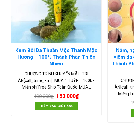
Kem Bôi Da Thuần Mộc Thanh Mộc
Nấm, ng
Hương – 100% Thành Phần Thiên
viêm da 
Nhiên
Thành Ph
CHƯƠNG TRÌNH KHUYẾN MÃI - TRI
ÂN[call_time_km]: MUA 1 TUÝP = 160k -
CHƯƠN
Miễn phí Free Ship Toàn Quốc MUA…
ÂN[call_t
Miễn ph
160.000
₫
190.000
₫
1
THÊM VÀO GIỎ HÀNG