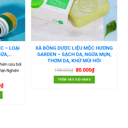
C – LOẠI
XÀ BÔNG DƯỢC LIỆU MỘC HƯƠNG
GỨA,…
GARDEN – SẠCH DA, NGỪA MỤN,
THƠM DA, KHỬ MÙI HÔI
hiên cứu bởi
80.000
₫
198.000
₫
Viện Nghiên
THÊM VÀO GIỎ HÀNG
0
₫