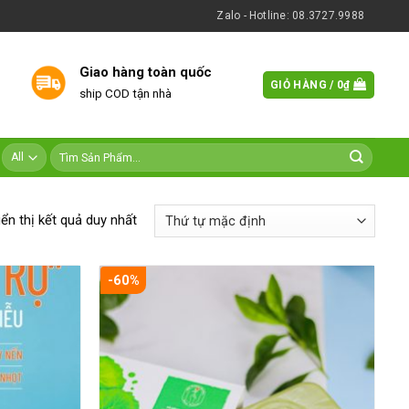
Zalo - Hotline: 08.3727.9988
Giao hàng toàn quốc
GIỎ HÀNG /
0
₫
ship COD tận nhà
iển thị kết quả duy nhất
-60%