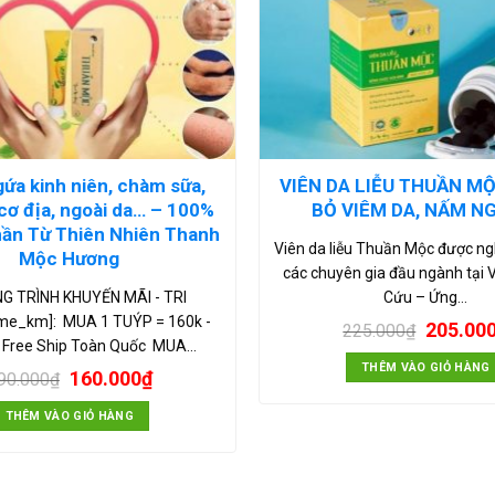
ứa kinh niên, chàm sữa,
VIÊN DA LIỄU THUẦN MỘ
cơ địa, ngoài da… – 100%
BỎ VIÊM DA, NẤM N
ần Từ Thiên Nhiên Thanh
Viên da liễu Thuần Mộc được ng
Mộc Hương
các chuyên gia đầu ngành tại 
G TRÌNH KHUYẾN MÃI - TRI
Cứu – Ứng…
ime_km]: MUA 1 TUÝP = 160k -
205.00
225.000
₫
í Free Ship Toàn Quốc MUA…
THÊM VÀO GIỎ HÀNG
160.000
₫
90.000
₫
THÊM VÀO GIỎ HÀNG