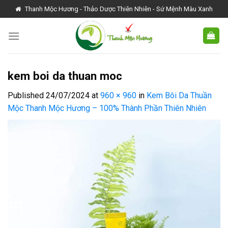
Skip
Thanh Mộc Hương - Thảo Dược Thiên Nhiên - Sứ Mệnh Màu Xanh
to
content
kem boi da thuan moc
Published
24/07/2024
at
960 × 960
in
Kem Bôi Da Thuần
Mộc Thanh Mộc Hương – 100% Thành Phần Thiên Nhiên