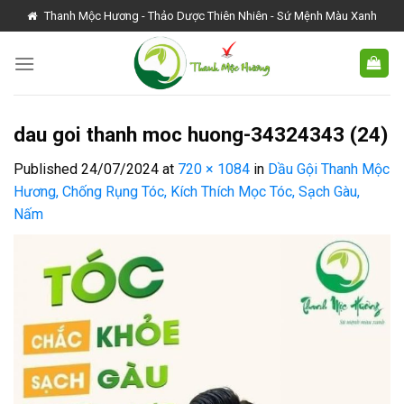
Skip
Thanh Mộc Hương - Thảo Dược Thiên Nhiên - Sứ Mệnh Màu Xanh
to
content
dau goi thanh moc huong-34324343 (24)
Published
24/07/2024
at
720 × 1084
in
Dầu Gội Thanh Mộc
Hương, Chống Rụng Tóc, Kích Thích Mọc Tóc, Sạch Gàu,
Nấm