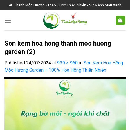
Skip
Thanh Mộc Hương - Thảo Dược Thiên Nhiên - Sứ Mệnh Màu Xanh
to
content
Son kem hoa hong thanh moc huong
garden (2)
Published
24/07/2024
at
939 × 960
in
Son Kem Hoa Hồng
Mộc Hương Garden – 100% Hoa Hồng Thiên Nhiên