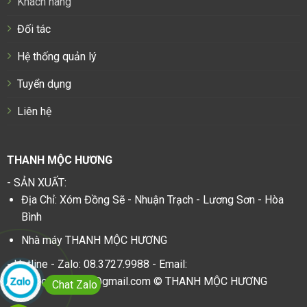
Khách hàng
Đối tác
Hệ thống quản lý
Tuyển dụng
Liên hệ
THANH MỘC HƯƠNG
- SẢN XUẤT:
Địa Chỉ: Xóm Đồng Sẽ - Nhuận Trạch - Lương Sơn - Hòa
Bình
Nhà máy THANH MỘC HƯƠNG
- Hotline - Zalo: 08.3727.9988 - Email:
thanhmochuongvn@gmail.com © THANH MỘC HƯƠNG
Chat Zalo