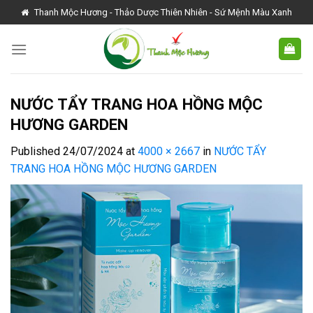
Skip
Thanh Mộc Hương - Thảo Dược Thiên Nhiên - Sứ Mệnh Màu Xanh
to
content
NƯỚC TẨY TRANG HOA HỒNG MỘC
HƯƠNG GARDEN
Published
24/07/2024
at
4000 × 2667
in
NƯỚC TẨY
TRANG HOA HỒNG MỘC HƯƠNG GARDEN