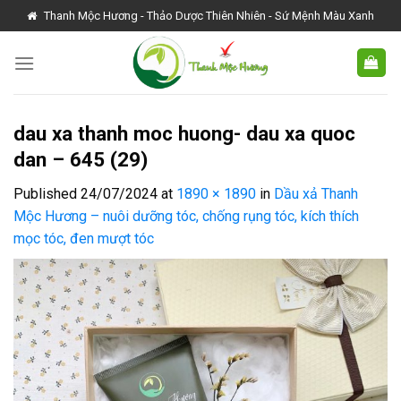
Skip
Thanh Mộc Hương - Thảo Dược Thiên Nhiên - Sứ Mệnh Màu Xanh
to
content
dau xa thanh moc huong- dau xa quoc
dan – 645 (29)
Published
24/07/2024
at
1890 × 1890
in
Dầu xả Thanh
Mộc Hương – nuôi dưỡng tóc, chống rụng tóc, kích thích
mọc tóc, đen mượt tóc