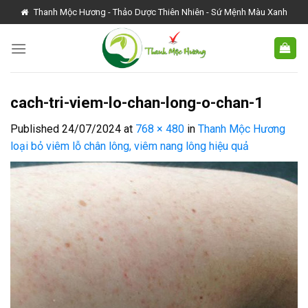
Skip
Thanh Mộc Hương - Thảo Dược Thiên Nhiên - Sứ Mệnh Màu Xanh
to
content
cach-tri-viem-lo-chan-long-o-chan-1
Published
24/07/2024
at
768 × 480
in
Thanh Mộc Hương
loại bỏ viêm lỗ chân lông, viêm nang lông hiệu quả