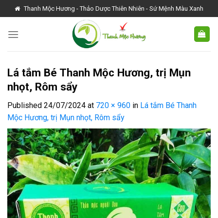
Skip
Thanh Mộc Hương - Thảo Dược Thiên Nhiên - Sứ Mệnh Màu Xanh
to
content
Lá tắm Bé Thanh Mộc Hương, trị Mụn
nhọt, Rôm sẩy
Published
24/07/2024
at
720 × 960
in
Lá tắm Bé Thanh
Mộc Hương, trị Mụn nhọt, Rôm sẩy