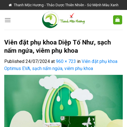
Skip
Thanh Mộc Hương - Thảo Dược Thiên Nhiên - Sứ Mệnh Màu Xanh
to
content
Viên đặt phụ khoa Diệp Tố Như, sạch
nấm ngứa, viêm phụ khoa
Published
24/07/2024
at
960 × 723
in
Viên đặt phụ khoa
Optimus EVA, sạch nấm ngứa, viêm phụ khoa