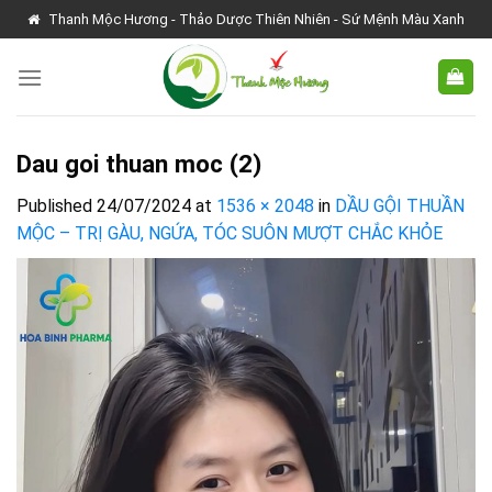
Skip
Thanh Mộc Hương - Thảo Dược Thiên Nhiên - Sứ Mệnh Màu Xanh
to
content
Dau goi thuan moc (2)
Published
24/07/2024
at
1536 × 2048
in
DẦU GỘI THUẦN
MỘC – TRỊ GÀU, NGỨA, TÓC SUÔN MƯỢT CHẮC KHỎE