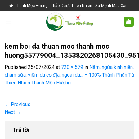
Skip
Thanh Mộc Hương - Thảo Dược Thiên Nhiên - Sứ Mệnh Màu Xanh
to
content
kem boi da thuan moc thanh moc
huong55779004_1353820268105430_95
Published
25/07/2024
at
720 × 579
in
Nấm, ngứa kinh niên,
chàm sữa, viêm da cơ địa, ngoài da… – 100% Thành Phần Từ
Thiên Nhiên Thanh Mộc Hương
←
Previous
Next
→
Trả lời