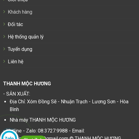
Khách hàng
Đối tác
Hệ thống quản lý
Tuyển dụng
Liên hệ
THANH MỘC HƯƠNG
- SẢN XUẤT:
Địa Chỉ: Xóm Đồng Sẽ - Nhuận Trạch - Lương Sơn - Hòa
Bình
Nhà máy THANH MỘC HƯƠNG
- Hotline - Zalo: 08.3727.9988 - Email:
thanhmochuongvn@gmail.com © THANH MỘC HƯƠNG