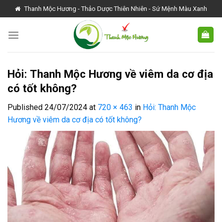
Skip
Thanh Mộc Hương - Thảo Dược Thiên Nhiên - Sứ Mệnh Màu Xanh
to
content
Hỏi: Thanh Mộc Hương về viêm da cơ địa
có tốt không?
Published
24/07/2024
at
720 × 463
in
Hỏi: Thanh Mộc
Hương về viêm da cơ địa có tốt không?