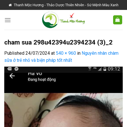
Skip
Thanh Mộc Hương - Thảo Dược Thiên Nhiên - Sứ Mệnh Màu Xanh
to
content
cham sua 298u42394u2394234 (3)_2
Published
24/07/2024
at
540 × 960
in
Nguyên nhân chàm
sữa ở trẻ nhỏ và biện pháp tốt nhất