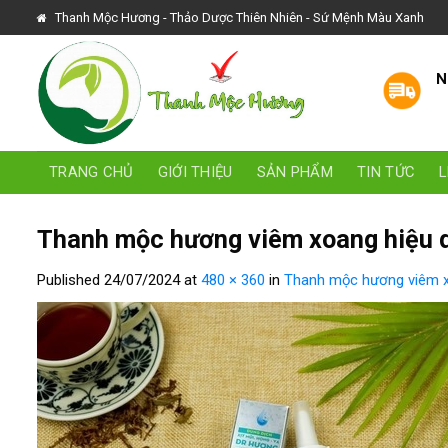
Skip
Thanh Mộc Hương - Thảo Dược Thiên Nhiên - Sứ Mệnh Màu Xanh
to
content
N
TRANG CHỦ
GIỚI THIỆU
SẢN PHẨM
TIN TỨC
L
Thanh mộc hương viêm xoang hiệu 
Published
24/07/2024
at
480 × 360
in
Thanh mộc hương viêm x