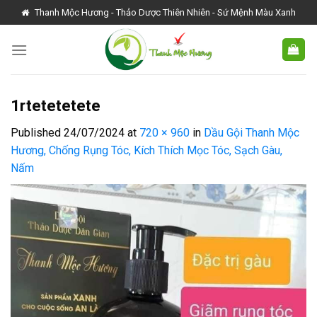
Skip
Thanh Mộc Hương - Thảo Dược Thiên Nhiên - Sứ Mệnh Màu Xanh
to
content
1rtetetetete
Published
24/07/2024
at
720 × 960
in
Dầu Gội Thanh Mộc
Hương, Chống Rụng Tóc, Kích Thích Mọc Tóc, Sạch Gàu,
Nấm