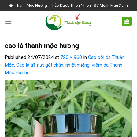
Skip
Thanh Mộc Hương - Thảo Dược Thiên Nhiên - Sứ Mệnh Màu Xanh
to
content
cao lá thanh mộc hương
Published
24/07/2024
at
720 × 960
in
Cao bôi da Thuần
Mộc, Cao lá trĩ, nứt gót chân, nhiệt miệng, viêm da Thanh
Mộc Hương