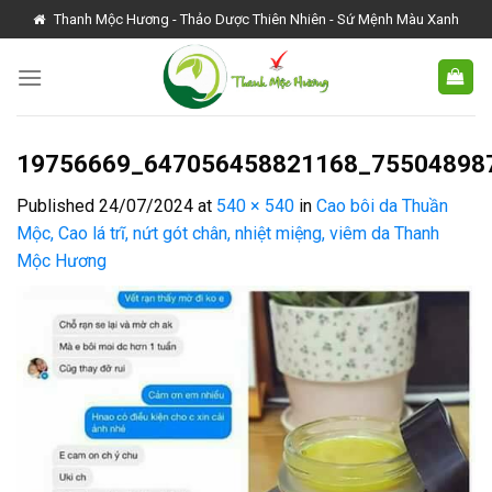
Skip
Thanh Mộc Hương - Thảo Dược Thiên Nhiên - Sứ Mệnh Màu Xanh
to
content
19756669_647056458821168_75504898
Published
24/07/2024
at
540 × 540
in
Cao bôi da Thuần
Mộc, Cao lá trĩ, nứt gót chân, nhiệt miệng, viêm da Thanh
Mộc Hương