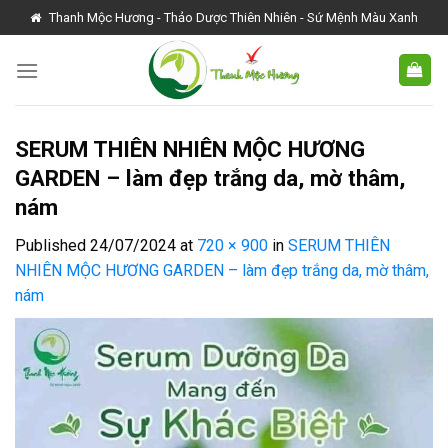
Skip
Thanh Mộc Hương - Thảo Dược Thiên Nhiên - Sứ Mệnh Màu Xanh
to
content
SERUM THIÊN NHIÊN MỘC HƯƠNG
GARDEN – làm đẹp trắng da, mờ thâm,
nám
Published
24/07/2024
at
720 × 900
in
SERUM THIÊN
NHIÊN MỘC HƯƠNG GARDEN – làm đẹp trắng da, mờ thâm,
nám