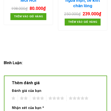
MÙI HÔI
ngừa mụn, se khít
chân lông
80.000
₫
198.000
₫
239.000
₫
250.000
₫
THÊM VÀO GIỎ HÀNG
THÊM VÀO GIỎ HÀNG
Bình Luận:
Thêm đánh giá
Đánh giá của bạn
1
2
3
4
5
Nhận xét của bạn
*