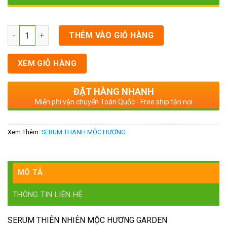
Số lượng
THÊM VÀO GIỎ HÀNG
XEM GIỎ HÀNG
ĐẶT HÀNG NHANH
Miễn phí vận chuyển Toàn Quốc - Free ship tận nơi
Xem Thêm:
SERUM THANH MỘC HƯƠNG
MÔ TẢ
THÔNG TIN LIÊN HỆ
SERUM THIÊN NHIÊN MỘC HƯƠNG GARDEN