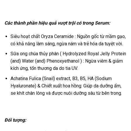
Các thành phần hiệu quả vượt trội có trong Serum:
Siêu hoạt chất
Oryza Ceramide
: Nguồn gốc từ mầm gạo,
có khả năng làm sáng, ngừa nám và trẻ hóa da tuyệt vời.
Sữa ong chúa thủy phân ( Hydrolyzed Royal Jelly Protein
(and) Water (and) Phenoxyethanol ) : Ngừa viêm & giảm
kích ứng, tổn thương da do tia UV.
Achatina Fulica (S
nail
)
extract
, B3, B5, HA (Sodium
Hyaluronate) & Chiết xuất hoa hồng: Giúp da dưỡng ẩm,
se khít chân lông và được nuôi dưỡng sâu từ bên trong.
Đối tượng: