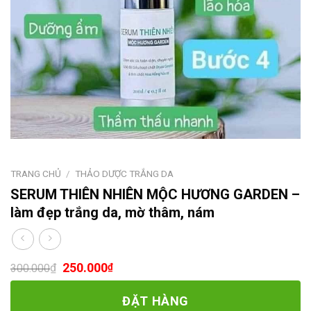
TRANG CHỦ
/
THẢO DƯỢC TRẮNG DA
SERUM THIÊN NHIÊN MỘC HƯƠNG GARDEN –
làm đẹp trắng da, mờ thâm, nám
250.000
₫
₫
300.000
ĐẶT HÀNG