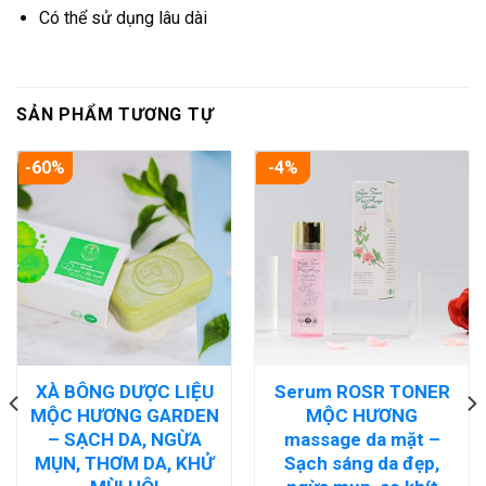
Có thể sử dụng lâu dài
SẢN PHẨM TƯƠNG TỰ
-60%
-4%
XÀ BÔNG DƯỢC LIỆU
Serum ROSR TONER
MỘC HƯƠNG GARDEN
MỘC HƯƠNG
– SẠCH DA, NGỪA
massage da mặt –
MỤN, THƠM DA, KHỬ
Sạch sáng da đẹp,