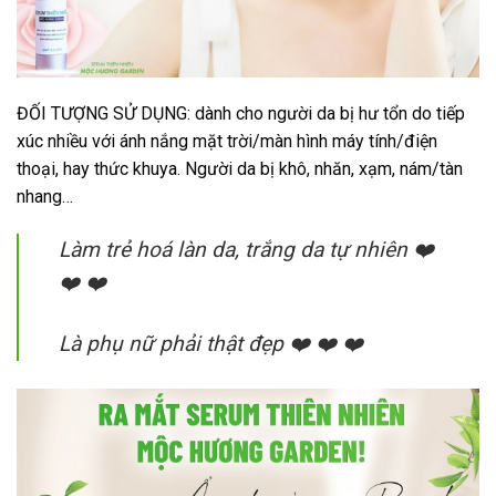
ĐỐI TƯỢNG SỬ DỤNG: dành cho người da bị hư tổn do tiếp
xúc nhiều với ánh nắng mặt trời/màn hình máy tính/điện
thoại, hay thức khuya. Người da bị khô, nhăn, xạm, nám/tàn
nhang…
Làm trẻ hoá làn da, trắng da tự nhiên ❤️
❤️ ❤️
Là phụ nữ phải thật đẹp ❤️ ❤️ ❤️