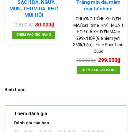
– SẠCH DA, NGỪA
Trắng mịn da, mềm
MỤN, THƠM DA, KHỬ
mại tự nhiên
MÙI HÔI
CHƯƠNG TRÌNH KHUYẾN
80.000
₫
198.000
₫
MÃI[call_time_km]: MUA 1
HỘP GIÁ KHUYẾN MẠI =
THÊM VÀO GIỎ HÀNG
299k/HỘP(Giá niêm yết:
360k/hộp) - Free Ship Toàn
Quốc
299.000
₫
380.000
₫
THÊM VÀO GIỎ HÀNG
Bình Luận:
Thêm đánh giá
Đánh giá của bạn
1
2
3
4
5