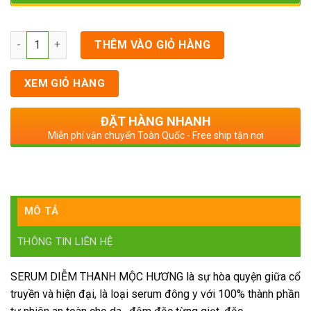
Số lượng
THÊM VÀO GIỎ HÀNG
XEM GIỎ HÀNG
ĐẶT HÀNG NHANH
Miễn phí vận chuyển Toàn Quốc - Free ship tận nơi
MÔ TẢ
THÔNG TIN LIÊN HỆ
SERUM DIỄM THANH MỘC HƯƠNG là sự hòa quyện giữa cổ
truyền và hiện đại, là loại serum đông y với 100% thành phần