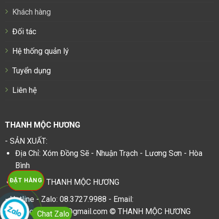
Khách hàng
Đối tác
Hệ thống quản lý
Tuyển dụng
Liên hệ
THANH MỘC HƯƠNG
- SẢN XUẤT:
Địa Chỉ: Xóm Đồng Sẽ - Nhuận Trạch - Lương Sơn - Hòa
Bình
ĐẶT HÀNG
Nhà máy THANH MỘC HƯƠNG
- Hotline - Zalo: 08.3727.9988 - Email:
thanhmochuongvn@gmail.com © THANH MỘC HƯƠNG
Chat Zalo