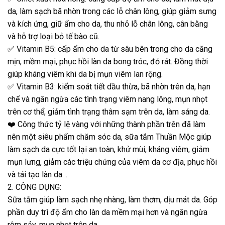
da, làm sạch bã nhờn trong các lỗ chân lông, giúp giảm sưng
và kích ứng, giữ ẩm cho da, thu nhỏ lỗ chân lông, cân bằng
và hỗ trợ loại bỏ tế bào cũ.
✅ Vitamin B5: cấp ẩm cho da từ sâu bên trong cho da căng
mịn, mềm mại, phục hồi làn da bong tróc, đỏ rát. Đồng thời
giúp kháng viêm khi da bị mụn viêm lan rộng.
✅ Vitamin B3: kiểm soát tiết dầu thừa, bã nhờn trên da, hạn
chế và ngăn ngừa các tình trạng viêm nang lông, mụn nhọt
trên cơ thể, giảm tình trạng thâm sạm trên da, làm sáng da.
❤️ Công thức tỷ lệ vàng với những thành phần trên đã làm
nên một siêu phẩm chăm sóc da, sữa tắm Thuần Mộc giúp
làm sạch da cực tốt lại an toàn, khử mùi, kháng viêm, giảm
mụn lưng, giảm các triệu chứng của viêm da cơ địa, phục hồi
và tái tạo làn da…
2. CÔNG DỤNG:
Sữa tắm giúp làm sạch nhẹ nhàng, làm thơm, dịu mát da. Góp
phần duy trì độ ẩm cho làn da mềm mại hơn và ngăn ngừa
rôm sảy, mụn nhọt trên da.