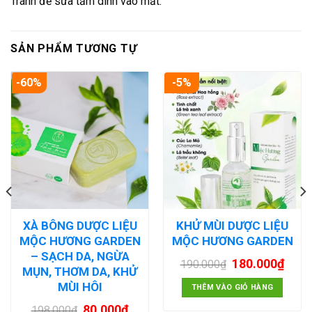
Tránh để sữa tắm dính vào mắt.
SẢN PHẨM TƯƠNG TỰ
-60%
-5%
XÀ BÔNG DƯỢC LIỆU
KHỬ MÙI DƯỢC LIỆU
MỘC HƯƠNG GARDEN
MỘC HƯƠNG GARDEN
– SẠCH DA, NGỪA
180.000
₫
190.000
₫
MỤN, THƠM DA, KHỬ
MÙI HÔI
THÊM VÀO GIỎ HÀNG
80.000
₫
198.000
₫