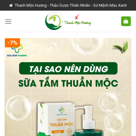
Skip
Thanh Mộc Hương - Thảo Dược Thiên Nhiên - Sứ Mệnh Màu Xanh
to
content
-7%