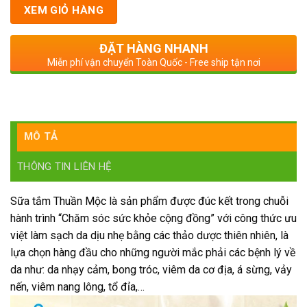
XEM GIỎ HÀNG
ĐẶT HÀNG NHANH
Miễn phí vận chuyển Toàn Quốc - Free ship tận nơi
MÔ TẢ
THÔNG TIN LIÊN HỆ
Sữa tắm Thuần Mộc là sản phẩm được đúc kết trong chuỗi
hành trình “Chăm sóc sức khỏe cộng đồng” với công thức ưu
việt làm sạch da dịu nhẹ bằng các thảo dược thiên nhiên, là
lựa chọn hàng đầu cho những người mắc phải các bệnh lý về
da như: da nhạy cảm, bong tróc, viêm da cơ địa, á sừng, vảy
nến, viêm nang lông, tổ đỉa,…