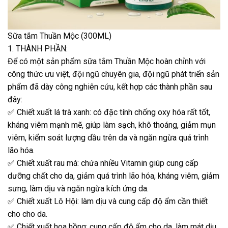
Sữa tắm Thuần Mộc (300ML)
1. THÀNH PHẦN:
Để có một sản phẩm sữa tắm Thuần Mộc hoàn chỉnh với
công thức ưu việt, đội ngũ chuyên gia, đội ngũ phát triển sản
phẩm đã dày công nghiên cứu, kết hợp các thành phần sau
đây:
✅ Chiết xuất lá trà xanh: có đặc tính chống oxy hóa rất tốt,
kháng viêm mạnh mẽ, giúp làm sạch, khô thoáng, giảm mụn
viêm, kiểm soát lượng dầu trên da và ngăn ngừa quá trình
lão hóa.
✅ Chiết xuất rau má: chứa nhiều Vitamin giúp cung cấp
dưỡng chất cho da, giảm quá trình lão hóa, kháng viêm, giảm
sưng, làm dịu và ngăn ngừa kích ứng da.
✅ Chiết xuất Lô Hội: làm dịu và cung cấp độ ẩm cần thiết
cho cho da.
✅ Chiết xuất hoa hồng: cung cấp độ ẩm cho da, làm mát dịu