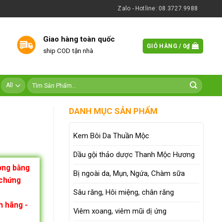
Zalo - Hotline: 08.3727.9988
Giao hàng toàn quốc
GIỎ HÀNG /
0
₫
ship COD tận nhà
DANH MỤC SẢN PHẨM
Kem Bôi Da Thuần Mộc
Dầu gội thảo dược Thanh Mộc Hương
ường bằng
Bị ngoài da, Mụn, Ngứa, Chàm sữa
 chứng
Sâu răng, Hôi miệng, chân răng
h hãng -
Viêm xoang, viêm mũi dị ứng