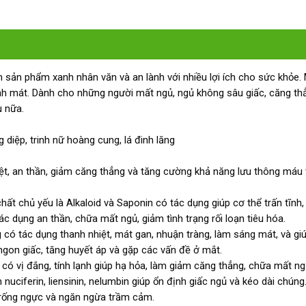
sản phẩm xanh nhân văn và an lành với nhiều lợi ích cho sức khỏe. M
mát. Dành cho những người mất ngủ, ngủ không sâu giấc, căng th
u nữa.
 diệp, trinh nữ hoàng cung, lá đinh lăng
hiệt, an thần, giảm căng thẳng và tăng cường khả năng lưu thông máu
t chủ yếu là Alkaloid và Saponin có tác dụng giúp cơ thể trấn tĩnh,
tác dụng an thần, chữa mất ngủ, giảm tình trạng rối loạn tiêu hóa.
có tác dụng thanh nhiệt, mát gan, nhuận tràng, làm sáng mát, và gi
on giấc, tăng huyết áp và gặp các vấn đề ở mắt.
có vị đắng, tính lạnh giúp hạ hỏa, làm giảm căng thẳng, chữa mất ng
uciferin, liensinin, nelumbin giúp ổn định giấc ngủ và kéo dài chúng
p trống ngực và ngăn ngừa trầm cảm.