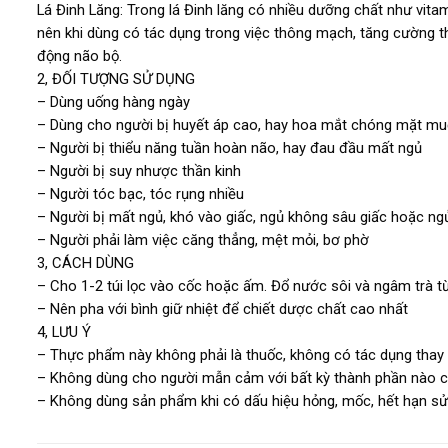
Lá Đinh Lăng: Trong lá Đinh lăng có nhiều dưỡng chất như vita
nên khi dùng có tác dụng trong việc thông mạch, tăng cường th
động não bộ.
2, ĐỐI TƯỢNG SỬ DỤNG
– Dùng uống hàng ngày
– Dùng cho người bị huyết áp cao, hay hoa mắt chóng mặt muốn
– Người bị thiểu năng tuần hoàn não, hay đau đầu mất ngủ
– Người bị suy nhược thần kinh
– Người tóc bạc, tóc rụng nhiều
– Người bị mất ngủ, khó vào giấc, ngủ không sâu giấc hoặc n
– Người phải làm việc căng thẳng, mệt mỏi, bơ phờ
3, CÁCH DÙNG
– Cho 1-2 túi lọc vào cốc hoặc ấm. Đổ nước sôi và ngâm trà từ
– Nên pha với bình giữ nhiệt để chiết dược chất cao nhất
4, LƯU Ý
– Thực phẩm này không phải là thuốc, không có tác dụng thay
– Không dùng cho người mẫn cảm với bất kỳ thành phần nào 
– Không dùng sản phẩm khi có dấu hiệu hỏng, mốc, hết hạn s