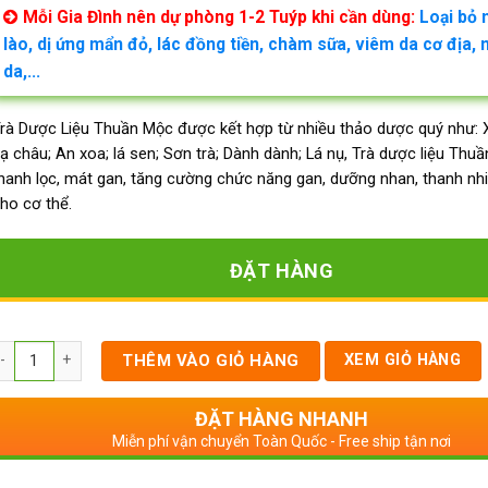
Mỗi Gia Đình nên dự phòng 1-2 Tuýp khi cần dùng:
Loại bỏ 
lào, dị ứng mẩn đỏ, lác đồng tiền, chàm sữa, viêm da cơ địa, 
da,...
rà Dược Liệu Thuần Mộc được kết hợp từ nhiều thảo dược quý như: X
ạ châu; An xoa; lá sen; Sơn trà; Dành dành; Lá nụ, Trà dược liệu Thu
hanh lọc, mát gan, tăng cường chức năng gan, dưỡng nhan, thanh nhi
ho cơ thể.
ĐẶT HÀNG
ố lượng
THÊM VÀO GIỎ HÀNG
XEM GIỎ HÀNG
ĐẶT HÀNG NHANH
Miễn phí vận chuyển Toàn Quốc - Free ship tận nơi