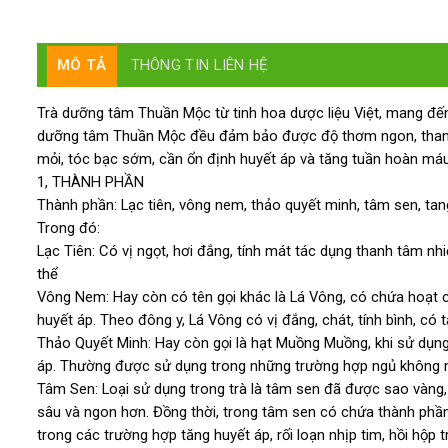
MÔ TẢ
THÔNG TIN LIÊN HỆ
Trà dưỡng tâm Thuần Mộc từ tinh hoa dược liệu Việt, mang đến 
dưỡng tâm Thuần Mộc đều đảm bảo được độ thơm ngon, thanh 
mỏi, tóc bạc sớm, cần ổn định huyết áp và tăng tuần hoàn má
1, THÀNH PHẦN
Thành phần: Lạc tiên, vông nem, thảo quyết minh, tâm sen, tang
Trong đó:
Lạc Tiên: Có vị ngọt, hơi đắng, tính mát tác dụng thanh tâm n
thể
Vông Nem: Hay còn có tên gọi khác là Lá Vông, có chứa hoạt chấ
huyết áp. Theo đông y, Lá Vông có vị đắng, chát, tính bình, có 
Thảo Quyết Minh: Hay còn gọi là hạt Muồng Muồng, khi sử dụng 
áp. Thường được sử dụng trong những trường hợp ngủ không ng
Tâm Sen: Loại sử dụng trong trà là tâm sen đã được sao vàng, 
sâu và ngon hơn. Đồng thời, trong tâm sen có chứa thành phần n
trong các trường hợp tăng huyết áp, rối loạn nhịp tim, hồi hộ