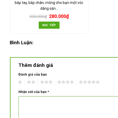
bắp tay, bắp chân, mông cho bạn một vóc
dáng săn…
280.000
₫
300.000
₫
ĐỌC TIẾP
Bình Luận:
Thêm đánh giá
Đánh giá của bạn
1
2
3
4
5
Nhận xét của bạn
*