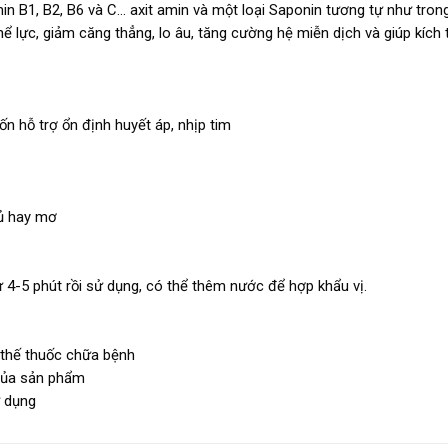
min B1, B2, B6 và C… axit amin và một loại Saponin tương tự như tro
ể lực, giảm căng thẳng, lo âu, tăng cường hệ miễn dịch và giúp kích 
 hỗ trợ ổn định huyết áp, nhịp tim
gủ hay mơ
 4-5 phút rồi sử dụng, có thể thêm nước để hợp khẩu vị.
 thế thuốc chữa bệnh
của sản phẩm
ử dụng