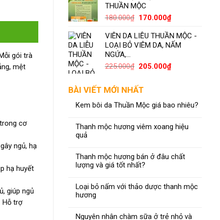
THUẦN MỘC
180.000
₫
170.000
₫
VIÊN DA LIỄU THUẦN MỘC -
LOẠI BỎ VIÊM DA, NẤM
NGỨA,...
ỗi gói trà
225.000
₫
205.000
₫
ẳng, mệt
BÀI VIẾT MỚI NHẤT
Kem bôi da Thuần Mộc giá bao nhiêu?
 trong cơ
Thanh mộc hương viêm xoang hiệu
quả
 gây ngủ, hạ
Thanh mộc hương bán ở đâu chất
lượng và giá tốt nhất?
úp hạ huyết
Loại bỏ nấm với thảo dược thanh mộc
ủ, giúp ngủ
hương
. Hỗ trợ
Nguyên nhân chàm sữa ở trẻ nhỏ và