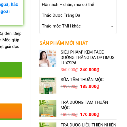
Hôi nách – chân, mùi cơ thể
ngứa, hắc
ngoài
Thảo Dược Trắng Da
Thảo mộc TMH khác
ạ đen; Diệp
ần Mộc giúp
SẢN PHẨM MỚI NHẤT
ệt giải độc
SIÊU PHẨM” KEM FACE
DƯỠNG TRẮNG DA OPTIMUS
LUX’SPA
360.000
₫
340.000
₫
SỮA TẮM THUẦN MỘC
199.000
₫
185.000
₫
TRÀ DƯỠNG TÂM THUẦN
MỘC
180.000
₫
170.000
₫
TRÀ DƯỢC LIỆU THIÊN NHIÊN