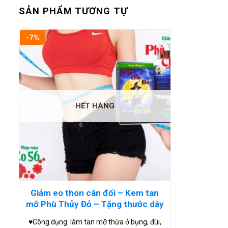
SẢN PHẨM TƯƠNG TỰ
-7%
HẾT HÀNG
Giảm eo thon cân đối – Kem tan
mỡ Phù Thủy Đỏ – Tặng thước dây
♥Công dụng: làm tan mỡ thừa ở bụng, đùi,