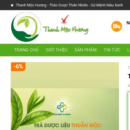
Skip
Thanh Mộc Hương - Thảo Dược Thiên Nhiên - Sứ Mệnh Màu Xanh
to
content
N
TRANG CHỦ
GIỚI THIỆU
SẢN PHẨM
TIN TỨC
L
-6%
T
1