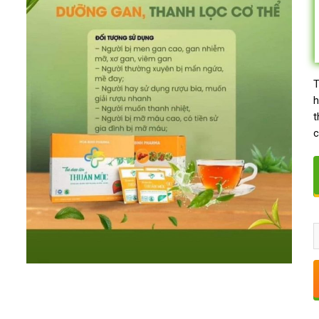
T
h
t
c
S