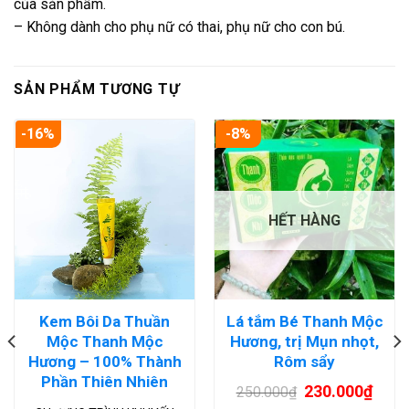
của sản phẩm.
– Không dành cho phụ nữ có thai, phụ nữ cho con bú.
SẢN PHẨM TƯƠNG TỰ
-16%
-8%
HẾT HÀNG
Kem Bôi Da Thuần
Lá tắm Bé Thanh Mộc
Mộc Thanh Mộc
Hương, trị Mụn nhọt,
Hương – 100% Thành
Rôm sẩy
Phần Thiên Nhiên
230.000
₫
250.000
₫