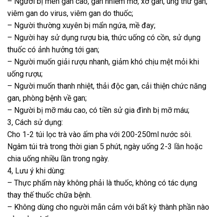
– Người bị men gan cao, gan nhiễm mỡ, xơ gan, ung thư gan,
viêm gan do virus, viêm gan do thuốc;
– Người thường xuyên bị mẩn ngứa, mề đay;
– Người hay sử dụng rượu bia, thức uống có cồn, sử dụng
thuốc có ảnh hưởng tới gan;
– Người muốn giải rượu nhanh, giảm khó chịu mệt mỏi khi
uống rượu;
– Người muốn thanh nhiệt, thải độc gan, cải thiện chức năng
gan, phòng bệnh về gan;
– Người bị mỡ máu cao, có tiền sử gia đình bị mỡ máu;
3, Cách sử dụng:
Cho 1-2 túi lọc trà vào ấm pha với 200-250ml nước sôi.
Ngâm túi trà trong thời gian 5 phút, ngày uống 2-3 lần hoặc
chia uống nhiều lần trong ngày.
4, Lưu ý khi dùng:
– Thực phẩm này không phải là thuốc, không có tác dụng
thay thế thuốc chữa bệnh.
– Không dùng cho người mẫn cảm với bất kỳ thành phần nào