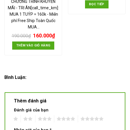
CHƯƠNG TRÌNH KHUYẾN
ĐỌC TIẾP
MÃI - TRI ÂN[call_time_km]:
MUA 1 TUÝP = 160k - Miễn
phí Free Ship Toàn Quốc
MUA…
160.000
₫
190.000
₫
THÊM VÀO GIỎ HÀNG
Bình Luận:
Thêm đánh giá
Đánh giá của bạn
1
2
3
4
5