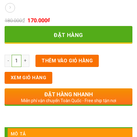
170.000
₫
₫
180.000
ĐẶT HÀNG
Số lượng
THÊM VÀO GIỎ HÀNG
XEM GIỎ HÀNG
ĐẶT HÀNG NHANH
Miễn phí vận chuyển Toàn Quốc - Free ship tận nơi
MÔ TẢ