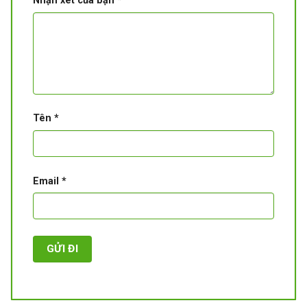
Nhận xét của bạn
*
Tên
*
Email
*