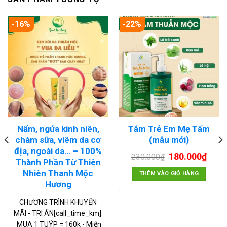
-16%
-22%
Nấm, ngứa kinh niên,
Tắm Trẻ Em Mẹ Tấm
chàm sữa, viêm da cơ
(mẫu mới)
địa, ngoài da… – 100%
180.000
₫
230.000
₫
Thành Phần Từ Thiên
Nhiên Thanh Mộc
THÊM VÀO GIỎ HÀNG
Hương
CHƯƠNG TRÌNH KHUYẾN
MÃI - TRI ÂN[call_time_km]:
MUA 1 TUÝP = 160k - Miễn