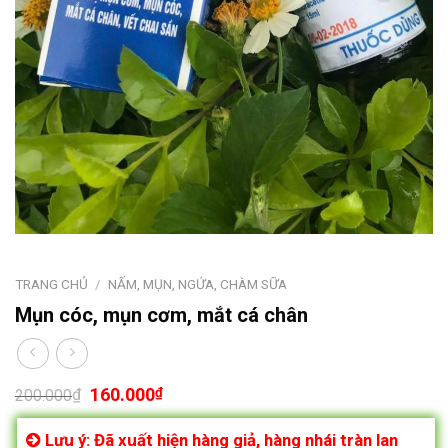
TRANG CHỦ
/
NẤM, MỤN, NGỨA, CHÀM SỮA
Mụn cóc, mụn cơm, mắt cá chân
160.000
₫
₫
200.000
Lưu ý: Đã xuất hiện hàng giả, hàng nhái tràn lan