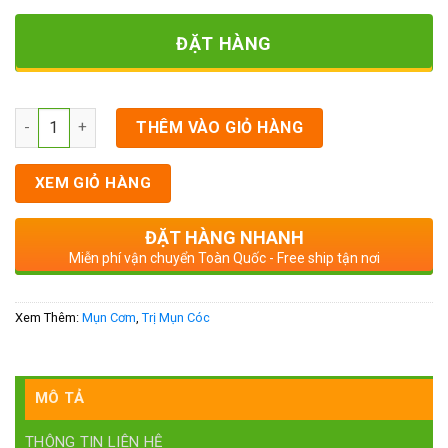
ĐẶT HÀNG
Số lượng
THÊM VÀO GIỎ HÀNG
XEM GIỎ HÀNG
ĐẶT HÀNG NHANH
Miễn phí vận chuyển Toàn Quốc - Free ship tận nơi
Xem Thêm:
Mụn Cơm
,
Trị Mụn Cóc
MÔ TẢ
THÔNG TIN LIÊN HỆ