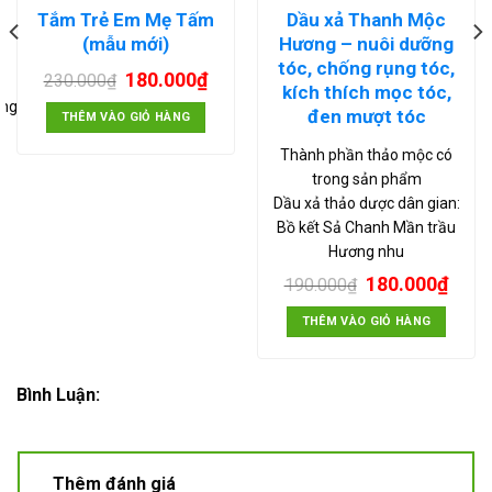
Tắm Trẻ Em Mẹ Tấm
Dầu xả Thanh Mộc
(mẫu mới)
Hương – nuôi dưỡng
tóc, chống rụng tóc,
180.000
₫
230.000
₫
kích thích mọc tóc,
ông
đen mượt tóc
THÊM VÀO GIỎ HÀNG
Thành phần thảo mộc có
trong sản phẩm
Dầu xả thảo dược dân gian:
Bồ kết Sả Chanh Mần trầu
Hương nhu
180.000
₫
190.000
₫
THÊM VÀO GIỎ HÀNG
Bình Luận:
Thêm đánh giá