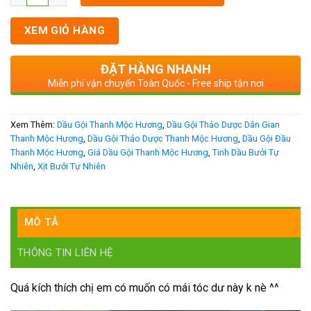
XEM GIỎ HÀNG
ĐẶT HÀNG NHANH
Miễn phí vận chuyển Toàn Quốc - Free ship tận nơi
Xem Thêm:
Dầu Gội Thanh Mộc Hương
,
Dầu Gội Thảo Dược Dân Gian
Thanh Mộc Hương
,
Dầu Gội Thảo Dược Thanh Mộc Hương
,
Dầu Gội Đầu
Thanh Mộc Hương
,
Giá Dầu Gội Thanh Mộc Hương
,
Tinh Dầu Bưởi Tự
Nhiên
,
Xịt Bưởi Tự Nhiên
MÔ TẢ
THÔNG TIN LIÊN HỆ
Quá kích thích chị em có muốn có mái tóc dư này k nè ^^