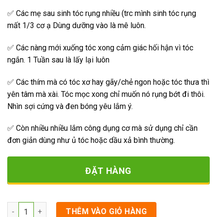
✅ Các mẹ sau sinh tóc rụng nhiều (trc mình sinh tóc rụng
mất 1/3 cơ ạ Dùng dưỡng vào là mê luôn.
✅ Các nàng mới xuống tóc xong cảm giác hối hận vì tóc
ngắn. 1 Tuần sau là lấy lại luôn
✅ Các thím mà có tóc xơ hay gãy/chẻ ngon hoặc tóc thưa thì
yên tâm mà xài. Tóc mọc xong chỉ muốn nó rụng bớt đi thôi.
Nhìn sợi cứng và đen bóng yêu lắm ý.
✅ Còn nhiều nhiều lắm công dụng cơ mà sử dụng chỉ cần
đơn giản dùng như ủ tóc hoặc dầu xả bình thường.
ĐẶT HÀNG
Số lượng
THÊM VÀO GIỎ HÀNG