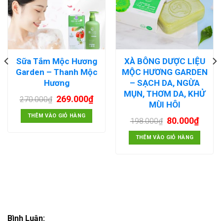
Sữa Tắm Mộc Hương
XÀ BÔNG DƯỢC LIỆU
Garden – Thanh Mộc
MỘC HƯƠNG GARDEN
Hương
– SẠCH DA, NGỪA
MỤN, THƠM DA, KHỬ
269.000
₫
270.000
₫
MÙI HÔI
THÊM VÀO GIỎ HÀNG
80.000
₫
198.000
₫
THÊM VÀO GIỎ HÀNG
Bình Luận: