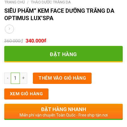
TRANG CHỦ
/
THẢO DƯỢC TRẮNG DA
SIÊU PHẨM” KEM FACE DƯỠNG TRẮNG DA
OPTIMUS LUX’SPA
340.000
₫
₫
360.000
ĐẶT HÀNG
Số lượng
THÊM VÀO GIỎ HÀNG
XEM GIỎ HÀNG
ĐẶT HÀNG NHANH
Miễn phí vận chuyển Toàn Quốc - Free ship tận nơi