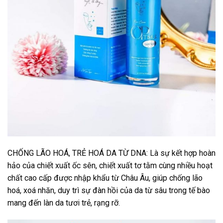
CHỐNG LÃO HOÁ, TRẺ HOÁ DA TỪ DNA: Là sự kết hợp hoàn
hảo của chiết xuất ốc sên, chiết xuất tơ tằm cùng nhiều hoạt
chất cao cấp được nhập khẩu từ Châu Âu, giúp chống lão
hoá, xoá nhăn, duy trì sự đàn hồi của da từ sâu trong tế bào
mang đến làn da tươi trẻ, rạng rỡ.