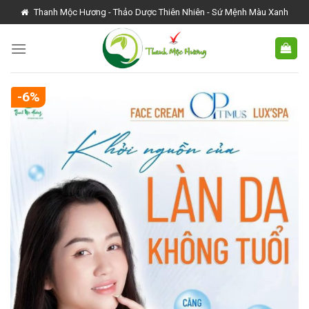
Skip
Thanh Mộc Hương - Thảo Dược Thiên Nhiên - Sứ Mệnh Màu Xanh
to
content
-6%