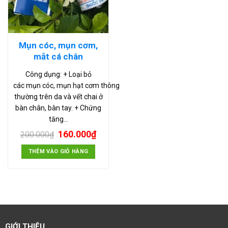
Mụn cóc, mụn cơm,
mắt cá chân
Công dụng: + Loại bỏ
các mụn cóc, mụn hạt cơm thông
thường trên da và vết chai ở
bàn chân, bàn tay. + Chứng
tăng…
160.000
₫
200.000
₫
THÊM VÀO GIỎ HÀNG
GIỚI THIỆU