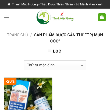
Skip
Thanh Mộc Hương - Thảo Dược Thiên Nhiên - Sứ Mệnh Màu Xanh
to
content
TRANG CHỦ
/
SẢN PHẨM ĐƯỢC GẮN THẺ “TRỊ MỤN
CÓC”
LỌC
-20%