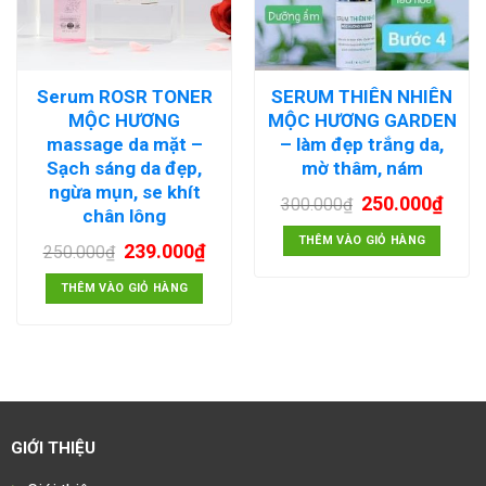
Serum ROSR TONER
SERUM THIÊN NHIÊN
MỘC HƯƠNG
MỘC HƯƠNG GARDEN
massage da mặt –
– làm đẹp trắng da,
Sạch sáng da đẹp,
mờ thâm, nám
ngừa mụn, se khít
250.000
₫
300.000
₫
chân lông
THÊM VÀO GIỎ HÀNG
239.000
₫
250.000
₫
THÊM VÀO GIỎ HÀNG
GIỚI THIỆU