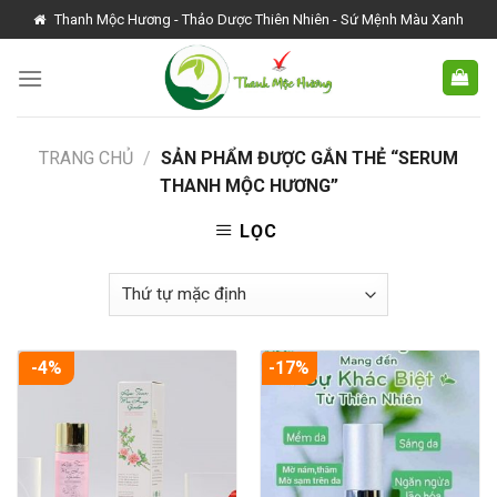
Skip
Thanh Mộc Hương - Thảo Dược Thiên Nhiên - Sứ Mệnh Màu Xanh
to
content
TRANG CHỦ
/
SẢN PHẨM ĐƯỢC GẮN THẺ “SERUM
THANH MỘC HƯƠNG”
LỌC
-4%
-17%