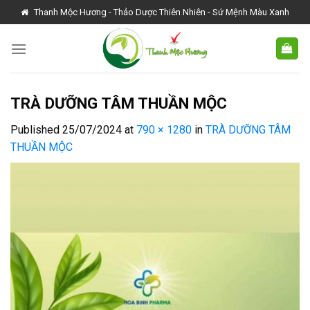
Skip
Thanh Mộc Hương - Thảo Dược Thiên Nhiên - Sứ Mệnh Màu Xanh
to
content
TRÀ DƯỠNG TÂM THUẦN MỘC
Published
25/07/2024
at
790 × 1280
in
TRÀ DƯỠNG TÂM
THUẦN MỘC