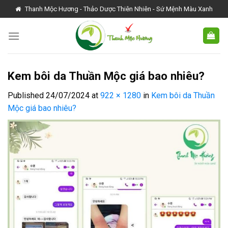
Skip
Thanh Mộc Hương - Thảo Dược Thiên Nhiên - Sứ Mệnh Màu Xanh
to
content
Kem bôi da Thuần Mộc giá bao nhiêu?
Published
24/07/2024
at
922 × 1280
in
Kem bôi da Thuần
Mộc giá bao nhiêu?