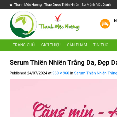
Skip
Thanh Mộc Hương - Thảo Dược Thiên Nhiên - Sứ Mệnh Màu Xanh
to
content
N
TRANG CHỦ
GIỚI THIỆU
SẢN PHẨM
TIN TỨC
L
Serum Thiên Nhiên Trắng Da, Đẹp D
Published
24/07/2024
at
960 × 960
in
Serum Thiên Nhiên Trắn