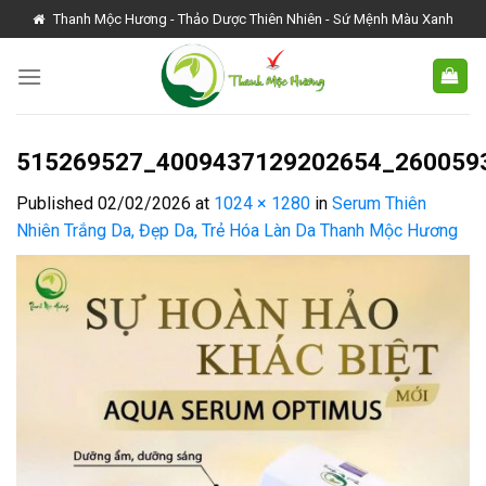
Skip
Thanh Mộc Hương - Thảo Dược Thiên Nhiên - Sứ Mệnh Màu Xanh
to
content
515269527_4009437129202654_260059
Published
02/02/2026
at
1024 × 1280
in
Serum Thiên
Nhiên Trắng Da, Đẹp Da, Trẻ Hóa Làn Da Thanh Mộc Hương