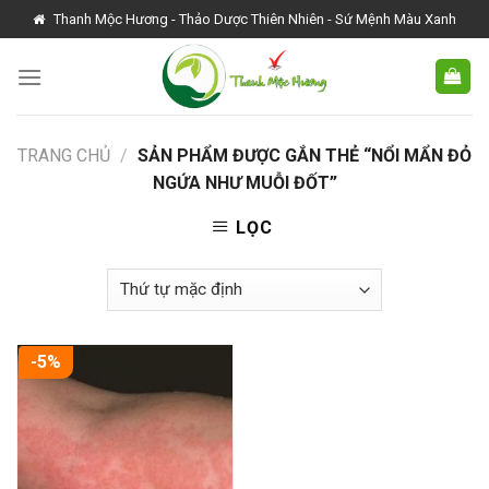
Skip
Thanh Mộc Hương - Thảo Dược Thiên Nhiên - Sứ Mệnh Màu Xanh
to
content
TRANG CHỦ
/
SẢN PHẨM ĐƯỢC GẮN THẺ “NỔI MẨN ĐỎ
NGỨA NHƯ MUỖI ĐỐT”
LỌC
-5%