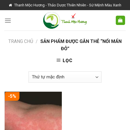
Skip
Thanh Mộc Hương - Thảo Dược Thiên Nhiên - Sứ Mệnh Màu Xanh
to
content
TRANG CHỦ
/
SẢN PHẨM ĐƯỢC GẮN THẺ “NỔI MẨN
ĐỎ”
LỌC
-5%