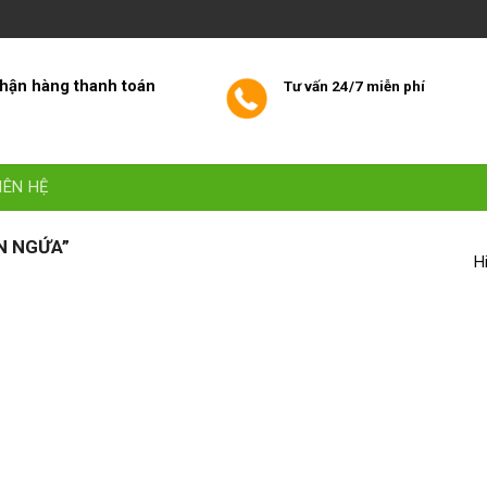
hận hàng thanh toán
Tư vấn 24/7 miễn phí
IÊN HỆ
N NGỨA”
H