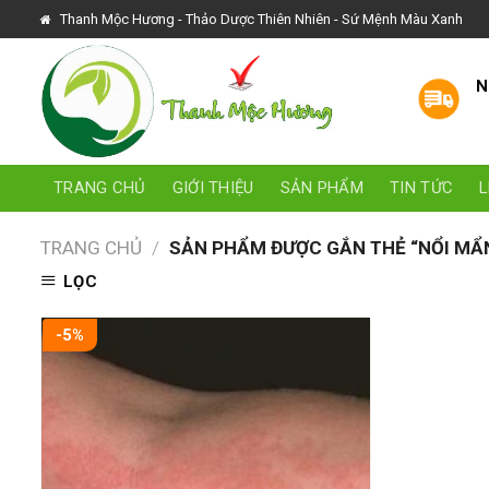
Skip
Thanh Mộc Hương - Thảo Dược Thiên Nhiên - Sứ Mệnh Màu Xanh
to
content
N
TRANG CHỦ
GIỚI THIỆU
SẢN PHẨM
TIN TỨC
L
TRANG CHỦ
/
SẢN PHẨM ĐƯỢC GẮN THẺ “NỔI MẨ
LỌC
-5%