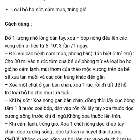
Loại bỏ ho sốt, cảm mạo, trúng gió.
Cách dùng :
Đổ 1 lượng nhỏ lòng bàn tay, xoa – bóp nóng đều lên các
vùng cần trị liệu từ 5-10′, 3 lần /1 ngày.
– Đối với các bệnh cảm mạo, phong hàn( đặc biệt ở trẻ em) :
Cho 30 ml vào nước tắm của bé để phòng trừ và loại bỏ ho
gió,ho cảm lạnh, mùi thơm của thảo mộc vương trên da bé
sẽ xua tan muỗi và các côn trùng khác đến gần.
– Xoa một chút ở gan bàn chân, xoa 1 lúc, rồi đi tất để hỗ
trợ loại bỏ ho cho mọi lứa tuổi.
– Khi bị sốt : Xoa nóng gan bàn chân, đồng thời lấy cục bông
tẩm 1 ít nước xoa bóp, dán vào rốn rồi lấy tay xoa thuốc dọc
xương sống trước khi đi ngủ.Không xoa thuốc lên trán.
– Khi cảm lạnh, trúng gió: Xoa 1 chút nóng dọc kheo tay
chân, dọc xương sống , dọc từ trán ra huyệt thái dương.
CHÚ Ý:
Không được uống và bôi lên các vùng da chảy máu,