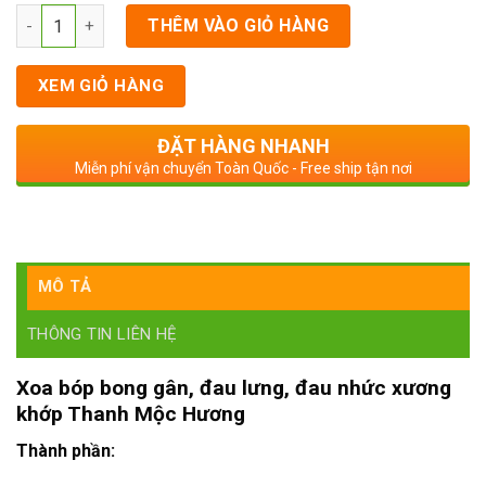
Số lượng
THÊM VÀO GIỎ HÀNG
XEM GIỎ HÀNG
ĐẶT HÀNG NHANH
Miễn phí vận chuyển Toàn Quốc - Free ship tận nơi
MÔ TẢ
THÔNG TIN LIÊN HỆ
Xoa bóp bong gân, đau lưng, đau nhức xương
khớp Thanh Mộc Hương
Thành phần: