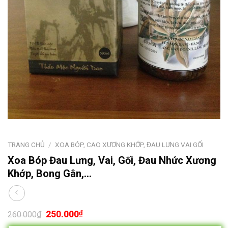
TRANG CHỦ
/
XOA BÓP, CAO XƯƠNG KHỚP, ĐAU LƯNG VAI GỐI
Xoa Bóp Đau Lưng, Vai, Gối, Đau Nhức Xương
Khớp, Bong Gân,…
250.000
₫
₫
260.000