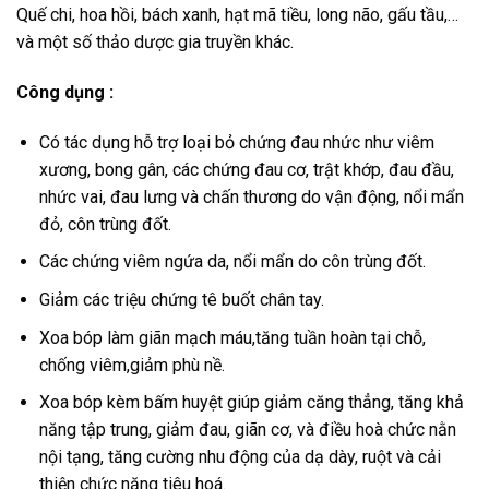
Quế chi, hoa hồi, bách xanh, hạt mã tiều, long não, gấu tầu,…
và một số thảo dược gia truyền khác.
Công dụng :
Có tác dụng hỗ trợ loại bỏ chứng đau nhức như viêm
xương, bong gân, các chứng đau cơ, trật khớp, đau đầu,
nhức vai, đau lưng và chấn thương do vận động, nổi mẩn
đỏ, côn trùng đốt.
Các chứng viêm ngứa da, nổi mẩn do côn trùng đốt.
Giảm các triệu chứng tê buốt chân tay.
Xoa bóp làm giãn mạch máu,tăng tuần hoàn tại chỗ,
chống viêm,giảm phù nề.
Xoa bóp kèm bấm huyệt giúp giảm căng thẳng, tăng khả
năng tập trung, giảm đau, giãn cơ, và điều hoà chức nằn
nội tạng, tăng cường nhu động của dạ dày, ruột và cải
thiện chức năng tiêu hoá.