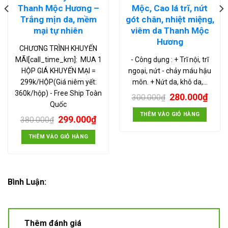
Thanh Mộc Hương –
Mộc, Cao lá trĩ, nứt
Trắng mịn da, mềm
gót chân, nhiệt miệng,
mại tự nhiên
viêm da Thanh Mộc
Hương
CHƯƠNG TRÌNH KHUYẾN
MÃI[call_time_km]: MUA 1
- Công dụng : + Trĩ nội, trĩ
HỘP GIÁ KHUYẾN MẠI =
ngoại, nứt - chảy máu hậu
299k/HỘP(Giá niêm yết:
môn. + Nứt da, khô da,…
360k/hộp) - Free Ship Toàn
280.000
₫
300.000
₫
Quốc
THÊM VÀO GIỎ HÀNG
299.000
₫
380.000
₫
THÊM VÀO GIỎ HÀNG
Bình Luận:
Thêm đánh giá